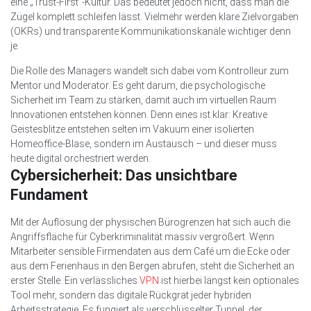
eine „Trust-First“-Kultur. Das bedeutet jedoch nicht, dass man die
Zügel komplett schleifen lässt. Vielmehr werden klare Zielvorgaben
(OKRs) und transparente Kommunikationskanäle wichtiger denn
je.
Die Rolle des Managers wandelt sich dabei vom Kontrolleur zum
Mentor und Moderator. Es geht darum, die psychologische
Sicherheit im Team zu stärken, damit auch im virtuellen Raum
Innovationen entstehen können. Denn eines ist klar: Kreative
Geistesblitze entstehen selten im Vakuum einer isolierten
Homeoffice-Blase, sondern im Austausch – und dieser muss
heute digital orchestriert werden.
Cybersicherheit: Das unsichtbare
Fundament
Mit der Auflösung der physischen Bürogrenzen hat sich auch die
Angriffsfläche für Cyberkriminalität massiv vergrößert. Wenn
Mitarbeiter sensible Firmendaten aus dem Café um die Ecke oder
aus dem Ferienhaus in den Bergen abrufen, steht die Sicherheit an
erster Stelle. Ein verlässliches
VPN
ist hierbei längst kein optionales
Tool mehr, sondern das digitale Rückgrat jeder hybriden
Arbeitsstrategie. Es fungiert als verschlüsselter Tunnel, der