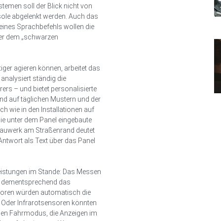
temen soll der Blick nicht von
nsole abgelenkt werden. Auch das
eines Sprachbefehls wollen die
ter dem „schwarzen
iger agieren können, arbeitet das
analysiert ständig die
rs – und bietet personalisierte
d auf täglichen Mustern und der
 wie in den Installationen auf
Die unter dem Panel eingebaute
 Bauwerk am Straßenrand deutet
 Antwort als Text über das Panel
 Leistungen im Stande: Das Messen
nd dementsprechend das
oren würden automatisch die
. Oder Infrarotsensoren könnten
en Fahrmodus, die Anzeigen im