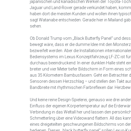
japanischen und kanadischen Werken der Toyota-Tochte
Jaguar und Land-Rover gerade verkündet haben, kommt 
haben dort die meisten Kunden und wollen ihnen typisch
sagt Watanabe entschieden. Gerade hier in Mailand gäbe 
sehen.
Ob Donald Trump vom „Black Butterfly Panel“ und dess
bewegt wäre, dass er die dumme Idee mit den Monsterzöl
bezweifelt werden. Aber die Installationen internationale
Bediensystems im Lexus Konzeptfahrzeug LF-ZC ist für 
durchaus beeindruckend: In einer dunklen Halle steht ein
breiter und vier Meter tiefer Bildschirm in Form eines s
aus 35 Kilometern Bambusfasern. Geht ein Betrachter d
Sensoren dessen Herzschlag – und stellen den Takt au
Bandbreite mit rhythmischen Farbreflexen dar. Herzbe
Und keine reine Design-Spielerei, genauso wie drei andere
Einfluss der eigenen Körpertemperatur auf die Erderwärmu
Verbindung in das Weltall her und lassen den persönlic
Schmetterling über eine Videowand flattern. All das ka
eines dreigeteilten geschwungenen Bildschirms von de
bedienen. Dieses „black butterfly panel“ sollen Lexus-K