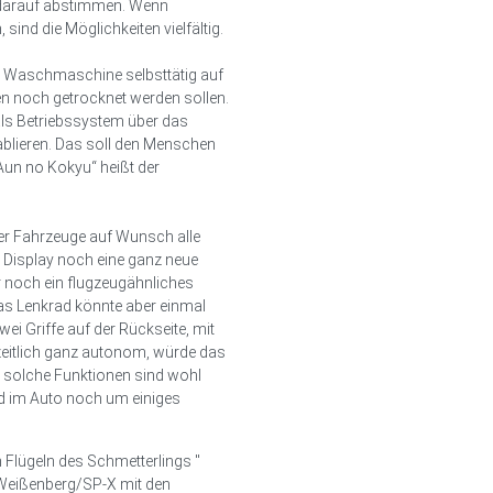
darauf abstimmen. Wenn
sind die Möglichkeiten vielfältig.
he Waschmaschine selbsttätig auf
en noch getrocknet werden sollen.
ls Betriebssystem über das
ablieren. Das soll den Menschen
Aun no Kokyu“ heißt der
er Fahrzeuge auf Wunsch alle
Display noch eine ganz neue
 noch ein flugzeugähnliches
Das Lenkrad könnte aber einmal
wei Griffe auf der Rückseite, mit
zeitlich ganz autonom, würde das
h solche Funktionen sind wohl
nd im Auto noch um einiges
n Flügeln des Schmetterlings "
 Weißenberg/SP-X mit den