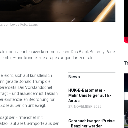
ts von Lexus Foto: Lexus
ld noch viel intensiver kommunizieren. Das Black Butterfly Panel
emble – und könnte eines Tages sogar das zentrale
T
e leicht, sich auf künstlerisch
News
wenn gerade Donald Trump die
dererseits: Der Vorstandschef
HUK-E-Barometer -
fragt – und außerdem ist Takashi
Mehr Umsteiger auf E-
er existenziellen Bedrohung für
Autos
-Zölle äußerlich unbewegt.
27. NOVEMBER 2025
sagt der Firmenchef mit
Gebrauchtwagen-Preise
afzoll auf alle US-Importe aus den
- Benziner werden