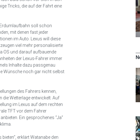
ge Tricks, die auf der Fahrt eine
e Erdumlaufbahn soll schon
nden, mit denen fast jeder
tionen im Auto. Lexus will diese
zeugen viel mehr personalisierte
na OS und darauf aufbauende
N
ohnheiten der Lexus-Fahrer immer
anels Inhalte dazu passgenau
e Wünsche noch gar nicht selbst
ellungen des Fahrers kennen,
 die Wetterlage entwickelt. Auf
tellung im Lexus auf dem rechten
trale TFT vor dem Fahrer
anbieten. Ein gesprochenes “Ja”
klima.
is bieten“, erklärt Watanabe den