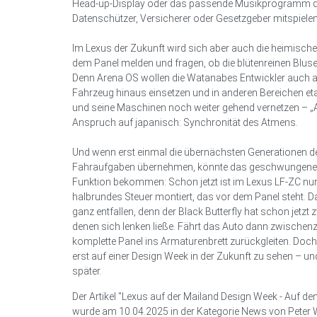
Head-up-Display oder das passende Musikprogramm 
Datenschützer, Versicherer oder Gesetzgeber mitspielen, 
Im Lexus der Zukunft wird sich aber auch die heimisc
dem Panel melden und fragen, ob die blütenreinen Blus
Denn Arena OS wollen die Watanabes Entwickler auch a
Fahrzeug hinaus einsetzen und in anderen Bereichen et
und seine Maschinen noch weiter gehend vernetzen – „
Anspruch auf japanisch: Synchronität des Atmens.
Und wenn erst einmal die übernächsten Generationen d
Fahraufgaben übernehmen, könnte das geschwungene 
Funktion bekommen: Schon jetzt ist im Lexus LF-ZC nur
halbrundes Steuer montiert, das vor dem Panel steht. 
ganz entfallen, denn der Black Butterfly hat schon jetzt z
denen sich lenken ließe. Fährt das Auto dann zwischen
komplette Panel ins Armaturenbrett zurückgleiten. Doc
erst auf einer Design Week in der Zukunft zu sehen – u
später.
Der Artikel "Lexus auf der Mailand Design Week - Auf de
wurde am 10.04.2025 in der Kategorie News von Peter