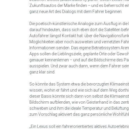
Zukunftsautos der Marke finden – und es beherrscht eini
ganz neue Art des Dialogs mit dem Fahrer beginnen.
Die poetisch-künstlerische Analogie zum Ausflug in di
darauf hindeuten, dass sich eben dort die Satelliten befi
Autofahrer längst Kontakt hat: über die Navigationsfunk
Möglichkeiten aber noch ausweiten und vernetzten Fahr
Informationen senden. Das eigene Betriebssystem Are
Apps sollen die Lieblingsziele, geplante Orte oder Gew
genauer kennenlernen – und auf die Bildschirme des P
ausspielen. Und zwar auch dann, wenn dem Fahrer sein
ganz klar sind.
So könnte das System etwa die bevorzugten Klimaeinst
wissen, wohin er fährt und wie sich auf dem Weg dorthin
dieser Basis könnte sich dann von selbst die Klimaeins
Bildschirm aufblenden, wie von Geisterhand in das zen
schweben und ihm die ideale Temperatur und Belüftung 
zum Vorschlag aktiviert das ganz persönliche Wohlfühl
„Ein Lexus soll ein fahrerorientiertes aktives Autoerlebn