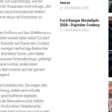
r. Ein Exportstopp, wie ihn
teurer
für Watanabe nicht infrage. „Wir
27. NOVEMBER 2025
e Lexus-Innovationen bieten“,
es da ja viel Visionäres zu
Ford Ranger Modelljahr
2026 - Digitaler Cowboy
27. NOVEMBER 2025
en Einfluss auf das Weltklima so
len wieder fallen ließe? Es darf
r Künstler auf Basis des Cockpit-
weniger hartherzige Betrachter
 drei Meter hoher, zehn Meter
chwarzen Schmetterlings, gefertigt
aran vorbei, analysieren
s dem Inneren auf der ganzen
wegend.
 Installationen: Die zeigen den
ng, stellen eine virtuelle
h geschaffenen digitalen
nn der Messebesucher mittels
r Größe eines Skateboards
unden bald schon vor sich in den