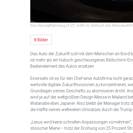
Das Konzeptfahrzeug LF-ZC steht im Zentrum des Messeauftrit
8 Bilder
Das Auto der Zukunft soll mit dem Menschen an Bord ba
ist mehr als ein hübsch geschwungenes Bildschirm-Ens
Bedienelement des Autos ersetzen.
Einerseits ist es für den Chef einer Autofirma nicht gerad
wertvolle digitale Zukunftsvisionen zu konzentrieren, 
Grundlagen seines Geschäfts zu atomisieren droht. An
wird ja auf der weltgrößten Design-Messe in Mailand be
Watanabe eben Japaner. Also bleibt der Manager trotz d
die Hälfte seines weltweiten Umsatzes durch die Trump
„Lexus wird keine schnellen Anpassungen vornehmen“, 
stoischer Miene – trotz der Drohung von 25 Prozent Str