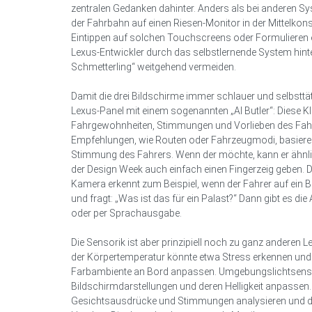
zentralen Gedanken dahinter. Anders als bei anderen Sys
der Fahrbahn auf einen Riesen-Monitor in der Mittelko
Eintippen auf solchen Touchscreens oder Formulieren 
Lexus-Entwickler durch das selbstlernende System hin
Schmetterling“ weitgehend vermeiden.
Damit die drei Bildschirme immer schlauer und selbsttät
Lexus-Panel mit einem sogenannten „AI Butler“: Diese KI 
Fahrgewohnheiten, Stimmungen und Vorlieben des Fahre
Empfehlungen, wie Routen oder Fahrzeugmodi, basieren
Stimmung des Fahrers. Wenn der möchte, kann er ähnlich
der Design Week auch einfach einen Fingerzeig geben. 
Kamera erkennt zum Beispiel, wenn der Fahrer auf ein
und fragt: „Was ist das für ein Palast?“ Dann gibt es die
oder per Sprachausgabe.
Die Sensorik ist aber prinzipiell noch zu ganz anderen
der Körpertemperatur könnte etwa Stress erkennen u
Farbambiente an Bord anpassen. Umgebungslichtsens
Bildschirmdarstellungen und deren Helligkeit anpassen
Gesichtsausdrücke und Stimmungen analysieren und d