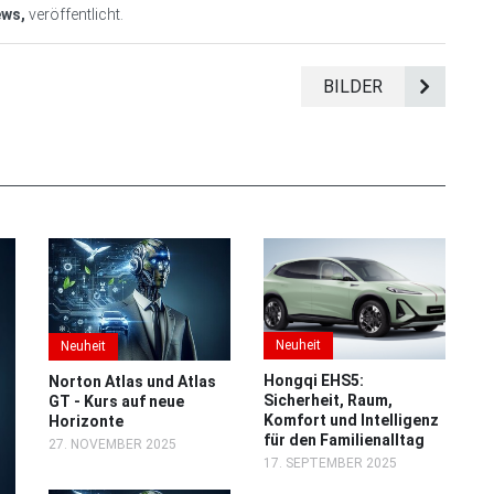
ews,
veröffentlicht.
BILDER
Neuheit
Neuheit
Hongqi EHS5:
Norton Atlas und Atlas
Sicherheit, Raum,
GT - Kurs auf neue
Komfort und Intelligenz
Horizonte
für den Familienalltag
27. NOVEMBER 2025
17. SEPTEMBER 2025