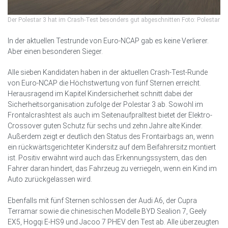
Der Polestar 3 hat im Crash-Test besonders gut abgeschnitten Foto: Polestar
In der aktuellen Testrunde von Euro-NCAP gab es keine Verlierer.
Aber einen besonderen Sieger.
Alle sieben Kandidaten haben in der aktuellen Crash-Test-Runde
von Euro-NCAP die Höchstwertung von fünf Sternen erreicht.
Herausragend im Kapitel Kindersicherheit schnitt dabei der
Sicherheitsorganisation zufolge der Polestar 3 ab. Sowohl im
Frontalcrashtest als auch im Seitenaufpralltest bietet der Elektro-
Crossover guten Schutz für sechs und zehn Jahre alte Kinder.
Außerdem zeigt er deutlich den Status des Frontairbags an, wenn
ein rückwärtsgerichteter Kindersitz auf dem Beifahrersitz montiert
ist. Positiv erwähnt wird auch das Erkennungssystem, das den
Fahrer daran hindert, das Fahrzeug zu verriegeln, wenn ein Kind im
Auto zurückgelassen wird.
Ebenfalls mit fünf Sternen schlossen der Audi A6, der Cupra
Terramar sowie die chinesischen Modelle BYD Sealion 7, Geely
EX5, Hogqi E-HS9 und Jacoo 7 PHEV den Test ab. Alle überzeugten