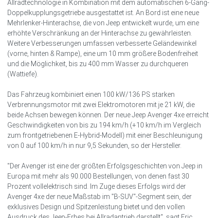
Allradtechnologie in Kombination mit dem automatischen 6-Gang-
Doppelkupplungsgetriebe ausgestattet ist. An Bord ist eine neue
Mehrlenker-Hinterachse, die von Jeep entwickelt wurde, um eine
erhöhte Verschränkung an der Hinterachse zu gewährleisten.
Weitere Verbesserungen umfassen verbesserte Geländewinkel
(vorne, hinten & Rampe), eine um 10 mm größere Bodenfreiheit
und die Möglichkeit, bis zu 400 mm Wasser zu durchqueren
(Wattiefe).
Das Fahrzeug kombiniert einen 100 kW/136 PS starken
Verbrennungsmotor mit zwei Elektromotoren mit je 21 kW, die
beide Achsen bewegen können. Der neue Jeep Avenger 4xe erreicht
Geschwindigkeiten von bis zu 194 km/h (+10 km/h im Vergleich
zum frontgetriebenen E-Hybrid-Modell) mit einer Beschleunigung
von 0 auf 100 km/h in nur 9,5 Sekunden, so der Hersteller.
"Der Avenger ist eine der größten Erfolgsgeschichten von Jeep in
Europa mit mehr als 90.000 Bestellungen, von denen fast 30
Prozent vollelektrisch sind. Im Zuge dieses Erfolgs wird der
Avenger 4xe der neue Maßstab im "B-SUV"-Segment sein, der
exklusives Design und Spitzenleistung bietet und den vollen
Ausdruck des Jeep-Erbes bei Allradantrieb darstellt", sagt Eric