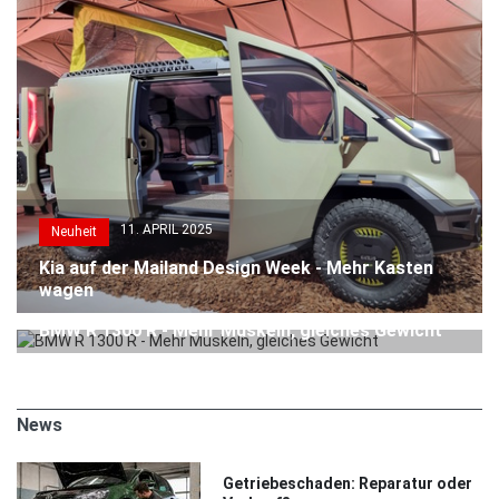
11. APRIL 2025
Neuheit
Kia auf der Mailand Design Week - Mehr Kasten
wagen
11. APRIL 2025
Neuheit
BMW R 1300 R - Mehr Muskeln, gleiches Gewicht
News
Getriebeschaden: Reparatur oder